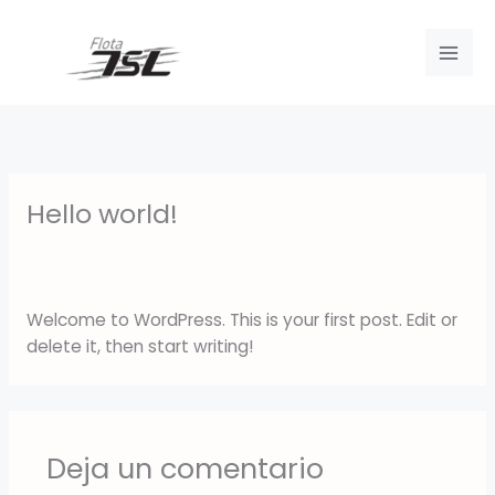
Ir
al
contenido
Hello world!
Deja un comentario
/
Uncategorized
/ Por
clemente.cortes@alumnos.uv.cl
Welcome to WordPress. This is your first post. Edit or
delete it, then start writing!
Deja un comentario